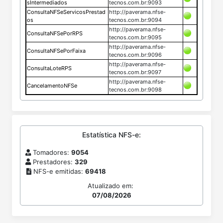
sIntermediados
tecnos.com.br:9093
ConsultaNFSeServicosPrestad
http://paverama.nfse-
os
tecnos.com.br:9094
http://paverama.nfse-
ConsultaNFSePorRPS
tecnos.com.br:9095
http://paverama.nfse-
ConsultaNFSePorFaixa
tecnos.com.br:9096
http://paverama.nfse-
ConsultaLoteRPS
tecnos.com.br:9097
http://paverama.nfse-
CancelamentoNFSe
tecnos.com.br:9098
Estatística NFS-e:
Tomadores:
9054
Prestadores:
329
NFS-e emitidas:
69418
Atualizado em:
07/08/2026