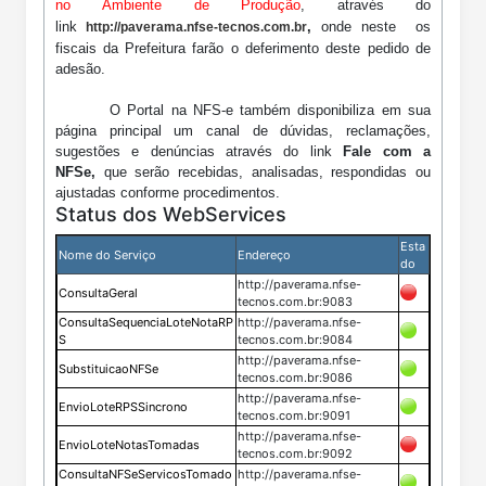
no Ambiente de Produção
, através do
link
,
onde neste
os
http://paverama.nfse-tecnos.com.br
fiscais da
Prefeitura
farão o deferimento deste pedido de
adesão.
O Portal na NFS-e também disponibiliza em sua
página principal um canal de dúvidas, reclamações,
sugestões e denúncias através do link
Fale com a
NFSe,
que serão recebidas, analisadas, respondidas ou
ajustadas conforme procedimentos.
Status dos WebServices
Esta
Nome do Serviço
Endereço
do
http://paverama.nfse-
ConsultaGeral
tecnos.com.br:9083
ConsultaSequenciaLoteNotaRP
http://paverama.nfse-
S
tecnos.com.br:9084
http://paverama.nfse-
SubstituicaoNFSe
tecnos.com.br:9086
http://paverama.nfse-
EnvioLoteRPSSincrono
tecnos.com.br:9091
http://paverama.nfse-
EnvioLoteNotasTomadas
tecnos.com.br:9092
ConsultaNFSeServicosTomado
http://paverama.nfse-