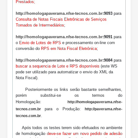
Prestados;
http://homologapaverama.nfse-tecnos.com.br
:9093
para
Consulta de Notas Fiscais Eletrônicas de Serviços
Tomados de Intermediários
;
http://homologapaverama.nfse-tecnos.com.br
:9091
para
o
Envio de Lotes de RPS
e processamento on-line com
conversão do
RPS em Nota Fiscal Eletrônica
;
http://homologapaverama.nfse-tecnos.com.br
:9084
para
buscar a sequencia de Lote e RPS disponíveis
(este WS
pode ser utilizado para automatizar o envio do XML da
Nota Fiscal)
.
Posteriormente os links serão bastante semelhantes,
porém substitui-se os termos do
Homologação:
http://homologapaverama.nfse-
para o Produção:
tecnos.com.br
http://paverama.nfse-
.
tecnos.com.br
Após todos os testes terem sido efetuados no ambiente
de homologação
deve-se fazer um novo pedido de adesão