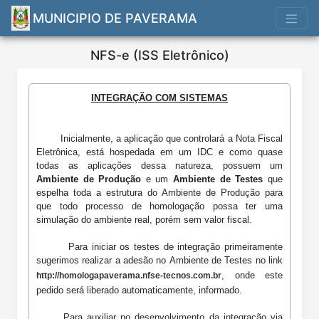
MUNICIPIO DE PAVERAMA
NFS-e (ISS Eletrônico)
INTEGRAÇÃO COM SISTEMAS
Nota
Inicialmente, a aplicação que controlará a Nota Fiscal
Fiscal
Eletrônica, está hospedada em um IDC e como quase
de
todas as aplicações dessa natureza, possuem um
Serviços
Ambiente de Produção
e um
Ambiente de Testes
que
Eletrônica
espelha toda a estrutura do Ambiente de Produção para
que todo processo de homologação possa ter uma
simulação do ambiente real, porém sem valor fiscal.
Para iniciar os testes de integração primeiramente
sugerimos realizar a adesão no Ambiente de Testes no link
, onde este
http://homologapaverama.nfse-tecnos.com.br
pedido será liberado automaticamente, informado.
Para auxiliar no desenvolvimento da integração via